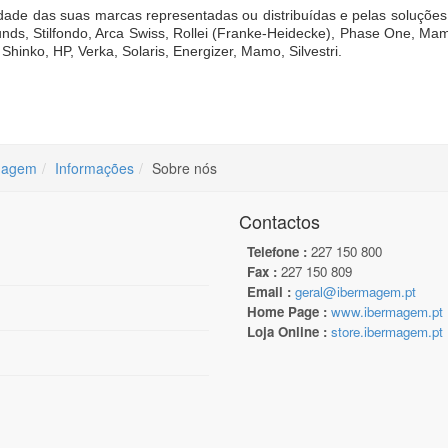
ade das suas marcas representadas ou distribuídas e pelas soluções
ounds, Stilfondo, Arca Swiss, Rollei (Franke-Heidecke), Phase One, Ma
inko, HP, Verka, Solaris, Energizer, Mamo, Silvestri.
magem
Informações
Sobre nós
Contactos
Telefone :
227 150 800
Fax :
227 150 809
Email :
geral@ibermagem.pt
Home Page :
www.ibermagem.pt
Loja Online :
store.ibermagem.pt