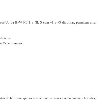
s Close-Up da B+W NL 1 a NL 5 com +1 a +5 dioptrias, permitem uma
ficiente
.
de 35 centímetros
.
os de tal forma que as actuais cores e cores associadas são clareadas,