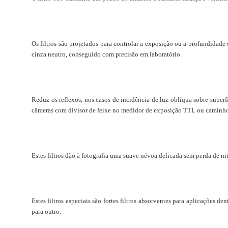
Neutral Density
O
s filtros são projetados para controlar a exposição ou a profundidade
cinza neutro, conseguido com precisão em laboratório.
Polarizer
Reduz os reflexos, nos casos de incidência de luz oblíqua sobre super
câmeras com divisor de feixe no medidor de exposição TTL ou caminho
Soft Effects
Estes filtros dão à fotografia uma suave névoa delicada sem perda de nit
Special Effects
Estes filtros especiais são fortes filtros absorventes para aplicaçõe
para outro.