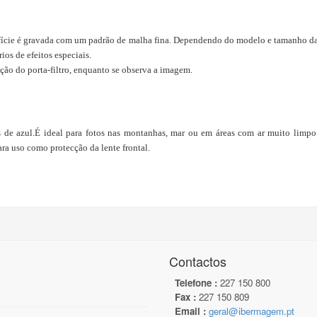
perfície é gravada com um padrão de malha fina. Dependendo do modelo e tamanho da g
os de efeitos especiais.
ação do porta-filtro, enquanto se observa a imagem.
de azul.É ideal para fotos nas montanhas, mar ou em áreas com ar muito limpo.A
a uso como protecção da lente frontal.
Contactos
Telefone :
227 150 800
Fax :
227 150 809
Email :
geral@ibermagem.pt