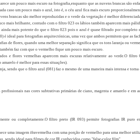
l parece um pouco mais escuro na fotografia,enquanto que as nuvens brancas são enfa
 cada caso um pouco mais o azul
,
isto é, o céu azul fica mais escuro proporcionalmen
 nuvens brancas são melhor reproduzidas e o verde da vegetação é melhor diferenciad
ouco mais brilhante, contudo com o filtro 023 os lábios também aparecem mais pálid
o ainda mais potente do que o filtro 023 pois o azul é quase filtrado por completo
090) é ideal para fotografias arquitectónicas, uma vez que ambos permitem que as f
fias de flores,
quando uma melhor separação significa que os tons laranja ou verme
mas também faz com que o vermelho fique um pouco mais escuro.
hados e flores vermelhas aparecem mais escuras relativamente ao verde.O filtr
o amarelo é melhor para essas situações).
nja, sendo que o filtro azul (081) faz o mesmo de uma maneira mais intensa e torna
s profissionais nas cores subtrativas primárias de ciano, magenta e amarelo e em 
amente ou completamente.O filtro preto (IR 093) permite fotografias IR puro em
 fornece uma imagem ifravermelha com uma porção de vermelho para uma melhor utili
o, sendo ideal para filmes de cor IR conhecidos como "false-color film".