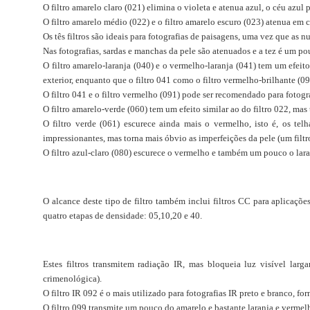
O filtro amarelo claro (021) elimina o violeta e atenua azul, o céu azu
O filtro amarelo médio (022) e o filtro amarelo escuro (023) atenua em
Os tês filtros são ideais para fotografias de paisagens, uma vez que as
Nas fotografias, sardas e manchas da pele são atenuados e a tez é um p
O filtro amarelo-laranja (040) e o vermelho-laranja (041) tem um efeit
exterior, enquanto que o filtro 041 como o filtro vermelho-brilhante (
O filtro 041 e o filtro vermelho (091) pode ser recomendado para fotogra
O filtro amarelo-verde (060) tem um efeito similar ao do filtro 022, 
O filtro verde (061) escurece ainda mais o vermelho, isto é, os tel
impressionantes, mas torna mais óbvio as imperfeições da pele (um filtr
O filtro azul-claro (080) escurece o vermelho e também um pouco o lara
Color Correction
O alcance deste tipo de filtro também inclui filtros CC para aplicaçõe
quatro etapas de densidade: 05,10,20 e 40.
Infrared
Estes filtros transmitem radiação IR, mas bloqueia luz visível larg
crimenológica).
O filtro IR 092 é o mais utilizado para fotografias IR preto e branco,
O filtro 099 transmite um pouco do amarelo e bastante laranja e vermelh