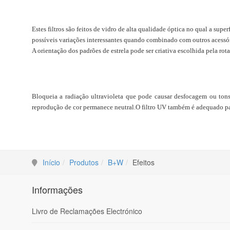
Star Effects
Estes filtros são feitos de vidro de alta qualidade óptica no qual a su
possíveis variações interessantes quando combinado com outros acessóri
A orientação dos padrões de estrela pode ser criativa escolhida pela rot
UV Absorbing Filters
Bloqueia a radiação ultravioleta que pode causar desfocagem ou tons 
reprodução de cor permanece neutral.O
filtro UV
também é adequado par
Início
Produtos
B+W
Efeitos
Informações
Livro de Reclamações Electrónico