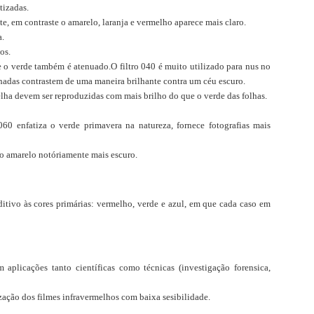
tizadas.
te, em contraste o amarelo, laranja e vermelho aparece mais claro.
a.
os.
 e o verde também é atenuado.O filtro 040 é muito utilizado para nus no
achadas contrastem de uma maneira brilhante contra um céu escuro.
lha devem ser reproduzidas com mais brilho do que o verde das folhas.
o 060
enfatiza o verde primavera na natureza, fornece fotografias mais
 o amarelo notóriamente mais escuro.
aditivo às cores primárias: vermelho, verde e azul, em que cada caso em
 aplicações tanto científicas como técnicas (investigação forensica,
zação dos filmes infravermelhos com baixa sesibilidade.