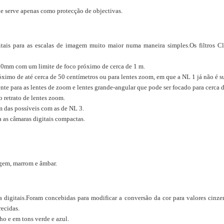
e serve apenas como protecção de objectivas.
itais para as escalas de imagem muito maior numa maneira simples.Os filtro
 200mm com um limite de foco próximo de cerca de 1 m.
ximo de até cerca de 50 centímetros ou para lentes zoom, em que a NL 1 já não é su
te para as lentes de zoom e lentes grande-angular que pode ser focado para cerca 
o retrato de lentes zoom
.
m das possíveis com as de NL 3.
 as câmaras digitais compactas.
ugem, marrom e âmbar.
a digitais.Foram concebidas para modificar a conversão da cor para valores cinzent
recidas.
ho e em tons verde e azul.