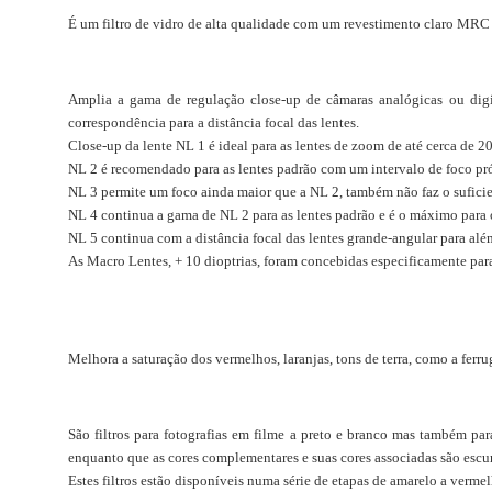
É um filtro de vidro de alta qualidade com um revestimento claro MRC 
Close-Up
Amplia a gama de regulação close-up de câmaras analógicas ou dig
correspondência para a distância focal das
lentes.
Close-up da lente NL 1 é ideal para as lentes de zoom de até cerca de
NL 2 é recomendado para as lentes padrão com um intervalo de foco pró
NL 3 permite um foco ainda maior que a NL 2, também não faz o suficien
NL 4 continua a gama de NL 2 para as lentes padrão e é o máximo para 
NL 5 continua com a distância focal das lentes grande-angular para alé
As Macro Lentes, + 10 dioptrias, foram concebidas especificamente para
Enhancing Filter
Melhora a saturação dos vermelhos, laranjas, tons de terra, como a ferr
Black & White Film
São filtros para fotografias em filme a preto e branco mas também par
enquanto que as cores complementares e suas cores associadas são escu
Estes filtros estão disponíveis numa série de etapas de amarelo a vermel