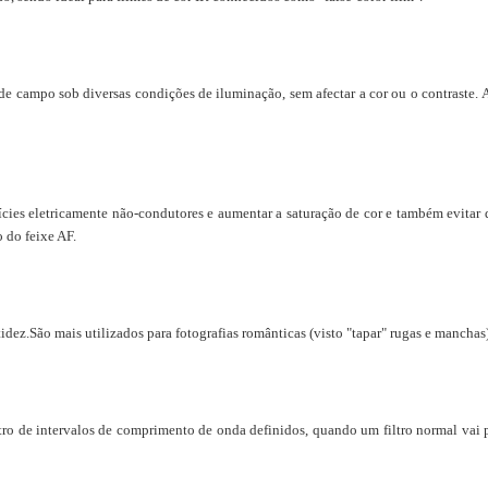
 de campo sob diversas condições de iluminação, sem afectar a cor ou o contraste.
A
fícies eletricamente não-condutores e aumentar a saturação de cor e também evitar
 do feixe AF.
idez.São mais utilizados para fotografias românticas (visto "tapar" rugas e manchas)
s dentro de intervalos de comprimento de onda definidos, quando um filtro normal v