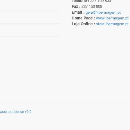
Telefone :
227 150 800
Fax :
227 150 809
Email :
geral@ibermagem.pt
Home Page :
www.ibermagem.pt
Loja Online :
store.ibermagem.pt
Apache License v2.0
.