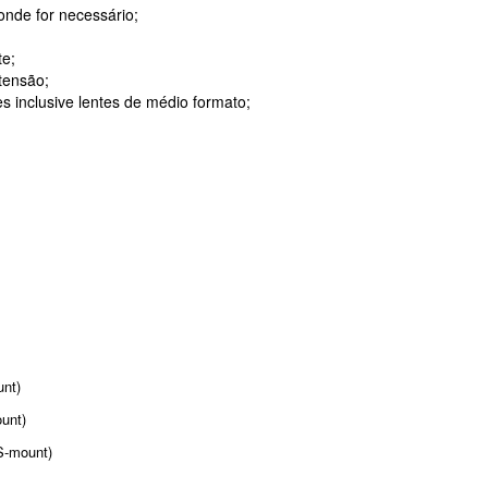
onde for necessário;
te;
tensão;
s inclusive lentes de médio formato;
t)
t)
nt)