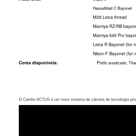
Hasselblad C Bayonet
M39 Leica thread
Mamiya RZ/RB bayone
Mamiya 645 Pro bayone
Leica R Bayonet (for mirror less 
Nikon-F Bayonet (for mirror less
Cores disponíveis:
Preto
anodizado
, Tit
O Cambo ACTUS é um novo sistema de câmera de tecnologia proje