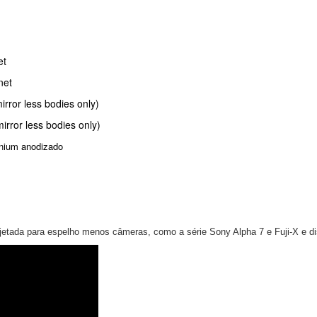
t
t
bodies only)
 bodies only)
anium anodizado
tada para espelho menos câmeras, como a série Sony Alpha 7 e Fuji-X e d