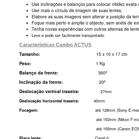
Use inclinações e balanços para colocar nitidez exata 
Use mais o círculo de imagem de suas lentes;
Elabore as suas imagens sem alterar a posição da len
Foque mais perto e amplie o objecto, sem anéis de ex
Tenha novas experiências com outros sitemas de lente
Leve e pode ser facilmente transportado.
Características Cambo ACTUS
Tamanho:
15 x 10 x 17 cm
Peso:
1 Kg
Balanço da frente:
360º
Inclinação da frente:
20º
Deslocação vertical traseira:
27mm
Deslocação horizontal traseira:
40mm
Focagem:
até 128mm (Sony E-moun
até 153mm (Nikon F-moun
até 155mm (Canon EOS-mou
Placa lente:
Copal 0