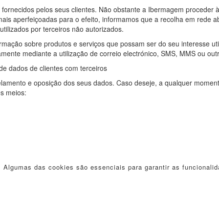
 fornecidos pelos seus clientes. Não obstante a Ibermagem proceder 
mais aperfeiçoadas para o efeito, informamos que a recolha em rede a
tilizados por terceiros não autorizados.
rmação sobre produtos e serviços que possam ser do seu interesse uti
mente mediante a utilização de correio electrónico, SMS, MMS ou ou
e dados de clientes com terceiros
ancelamento e oposição dos seus dados. Caso deseje, a qualquer momen
es meios:
. Algumas das cookies são essenciais para garantir as funcionalid