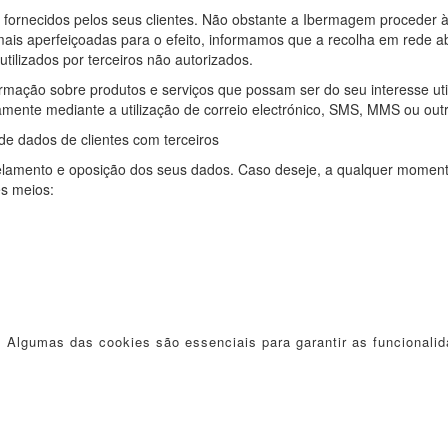
 fornecidos pelos seus clientes. Não obstante a Ibermagem proceder 
mais aperfeiçoadas para o efeito, informamos que a recolha em rede a
tilizados por terceiros não autorizados.
rmação sobre produtos e serviços que possam ser do seu interesse uti
mente mediante a utilização de correio electrónico, SMS, MMS ou ou
e dados de clientes com terceiros
ancelamento e oposição dos seus dados. Caso deseje, a qualquer momen
es meios:
. Algumas das cookies são essenciais para garantir as funcionalid