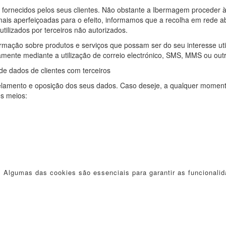
 fornecidos pelos seus clientes. Não obstante a Ibermagem proceder 
mais aperfeiçoadas para o efeito, informamos que a recolha em rede a
tilizados por terceiros não autorizados.
rmação sobre produtos e serviços que possam ser do seu interesse uti
mente mediante a utilização de correio electrónico, SMS, MMS ou ou
e dados de clientes com terceiros
ancelamento e oposição dos seus dados. Caso deseje, a qualquer momen
es meios:
. Algumas das cookies são essenciais para garantir as funcionalid