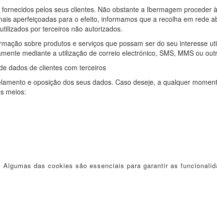
 fornecidos pelos seus clientes. Não obstante a Ibermagem proceder 
mais aperfeiçoadas para o efeito, informamos que a recolha em rede a
tilizados por terceiros não autorizados.
rmação sobre produtos e serviços que possam ser do seu interesse uti
mente mediante a utilização de correio electrónico, SMS, MMS ou ou
e dados de clientes com terceiros
ancelamento e oposição dos seus dados. Caso deseje, a qualquer momen
es meios:
. Algumas das cookies são essenciais para garantir as funcionalid