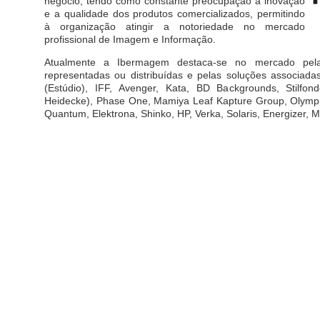
negócio, tendo como constante preocupação a inovação
e a qualidade dos produtos comercializados, permitindo
à organização atingir a notoriedade no mercado
profissional de Imagem e Informação.
Atualmente a Ibermagem destaca-se no mercado pel
representadas ou distribuídas e pelas soluções associadas
(Estúdio), IFF, Avenger, Kata, BD Backgrounds, Stilfond
Heidecke), Phase One, Mamiya Leaf Kapture Group, Olymp
Quantum, Elektrona, Shinko, HP, Verka, Solaris, Energizer, M