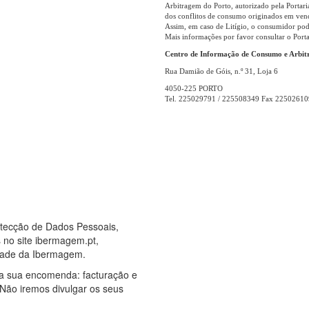
Arbitragem do Porto, autorizado pela Portar
dos conflitos de consumo originados em vend
Assim, em caso de Litígio, o consumidor pode
Mais informações por favor consultar o
Centro de Informação de Consumo e Arbit
Rua Damião de Góis, n.º 31, Loja 6
4050-225 PORTO
Tel. 225029791 / 225508349 Fax 22502610
otecção de Dados Pessoais,
 no site ibermagem.pt,
idade da Ibermagem.
a sua encomenda: facturação e
ão iremos divulgar os seus