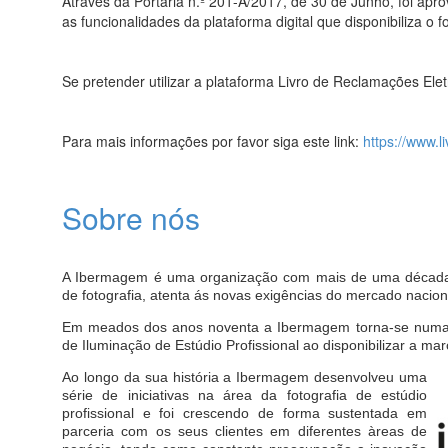
Através da Portaria n.º 201-A/2017, de 30 de Junho, foi apro
as funcionalidades da plataforma digital que disponibiliza o 
Se pretender utilizar a plataforma Livro de Reclamações Eletr
Para mais informações por favor siga este link:
https://www.l
Sobre nós
A Ibermagem é uma organização com mais de uma década 
de fotografia, atenta ás novas exigências do mercado naciona
Em meados dos anos noventa a Ibermagem torna-se numa 
de Iluminação de Estúdio Profissional ao disponibilizar a marc
Ao longo da sua história a Ibermagem desenvolveu uma
série de iniciativas na área da fotografia de estúdio
profissional e foi crescendo de forma sustentada em
parceria com os seus clientes em diferentes àreas de