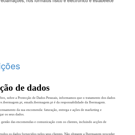
 reclamações, nos formatos físico e electrónico e estabelece
ições
eção de dados
ro, sobre a Protecção de Dados Pessoais, informamos que o tratamento dos dados
tore.ibermagem.pt, emails.ibermagem.pt é da responsabilidade da Ibermagem.
cessamento da sua encomenda: faturação, entrega e ações de marketing e
ar os seus dados.
 à gestão das encomendas e comunicação com os clientes, incluindo acções de
todos os dados fornecidos pelos seus clientes. Não obstante a Ibermagem proceder