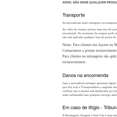
AVISO: NÃO ENVIE QUALQUER PRODU
Transporte
As mercadorias serão entregues via transport
Ao valor da compra acresce uma taxa de porte
encomenda. No momento da compra pode opta
não será aplicado qualquer taxa de portes de
Notas: Para clientes nos Açores ou Ma
Contactamos a prestar esclarecimento
Para clientes no estrangeiro são apli
esclarecimentos.
Danos na encomenda
Caso a mercadoria entregue apresente algum da
que fica com a Transportadora a seguinte des
verificar que a mesma está danificada, por 
serão substituídas sem qualquer encargo adici
Em caso de litígio - Tribu
A Ibermagem, Imagem e Som Lda é uma empre