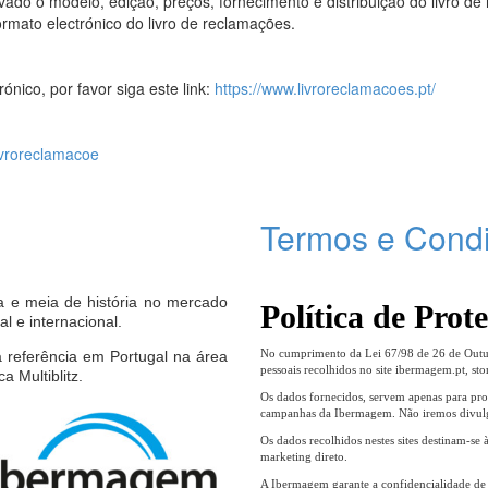
vado o modelo, edição, preços, fornecimento e distribuição do livro de
formato electrónico do livro de reclamações.
ónico, por favor siga este link:
https://www.livroreclamacoes.pt/
ivroreclamacoe
Termos e Cond
e meia de história no mercado
Política de Prot
l e internacional.
No cumprimento da Lei 67/98 de 26 de Outub
referência em Portugal na área
pessoais recolhidos no site ibermagem.pt, s
a Multiblitz.
Os dados fornecidos, servem apenas para pro
campanhas da Ibermagem. Não iremos divulg
Os dados recolhidos nestes sites destinam-se
marketing direto.
A Ibermagem garante a confidencialidade de 