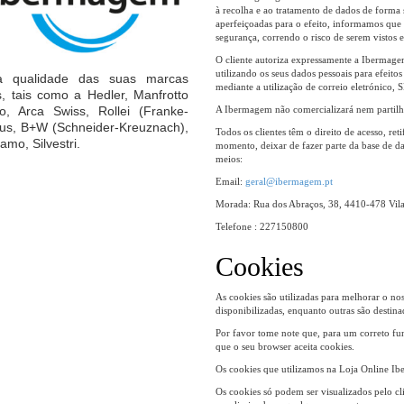
à recolha e ao tratamento de dados de forma 
aperfeiçoadas para o efeito, informamos que 
segurança, correndo o risco de serem vistos e
O cliente autoriza expressamente a Ibermagem
utilizando os seus dados pessoais para efei
a qualidade das suas marcas
mediante a utilização de correio eletrónico
, tais como a Hedler, Manfrotto
o, Arca Swiss, Rollei (Franke-
A Ibermagem não comercializará nem partilhar
us, B+W (Schneider-Kreuznach),
Todos os clientes têm o direito de acesso, re
amo, Silvestri.
momento, deixar de fazer parte da base de da
meios:
Email:
geral@ibermagem.pt
Morada: Rua dos Abraços, 38, 4410-478 Vil
Telefone : 227150800
Cookies
As cookies são utilizadas para melhorar o nos
disponibilizadas, enquanto outras são destin
Por favor tome note que, para um correto fu
que o seu browser aceita cookies.
Os cookies que utilizamos na Loja Online Ibe
Os cookies só podem ser visualizados pelo cl