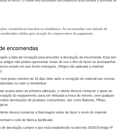
taxas de envio. O cliente será informado das respetivas taxas durante o processo de
opções: transferência bancária ou multibanco. As encomendas com método de
 consideradas válidas após receção do comprovativo de pagamento.
 de encomendas
 após a data de recepção para proceder à devolução da encomenda. Esta tem
 os artigos não podem apresentar sinais de uso e têm de fazer-se acompanhar
smo estado em que foram entregues. (Regra não aplicada a material
).
 num prazo máximo de 10 dias úteis após a recepção do material nas nossas
eduzidas no valor a reembolsar.
 avaria antes da primeira utilização, o cliente deverá contactar o apoio ao
ecepção do equipamento, para ser efetuada a troca do mesmo, sem qualquer
aceites devoluções de produtos consumivies, tais como Baterias, Pilhas,
gicas.
liente deverá contactar a Ibermagem antes de fazer o envio do material.
tenham o selo de fábrica danificado.
 de devolução cumpre o que está estabelecido no decreto 24/2014 Artigo 4º.