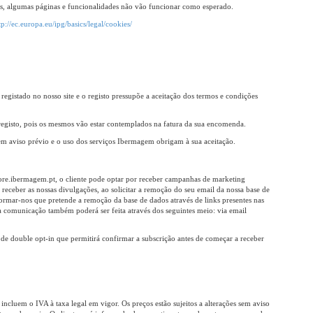
ies, algumas páginas e funcionalidades não vão funcionar como esperado.
tp://ec.europa.eu/ipg/basics/legal/cookies/
registado no nosso site e o registo pressupõe a aceitação dos termos e condições
registo, pois os mesmos vão estar contemplados na fatura da sua encomenda.
em aviso prévio e o uso dos serviços Ibermagem obrigam à sua aceitação.
tore.ibermagem.pt, o cliente pode optar por receber campanhas de marketing
receber as nossas divulgações, ao solicitar a remoção do seu email da nossa base de
ormar-nos que pretende a remoção da base de dados através de links presentes nas
sa comunicação também poderá ser feita através dos seguintes meio: via email
 de double opt-in que permitirá confirmar a subscrição antes de começar a receber
incluem o IVA à taxa legal em vigor. Os preços estão sujeitos a alterações sem aviso