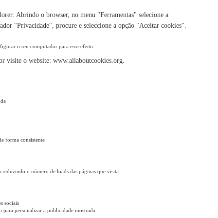
plorer: Abrindo o browser, no menu "Ferramentas" selecione a
ador "Privacidade", procure e seleccione a opção "Aceitar cookies".
igurar o seu computador para esse efeito.
or visite o website: www.allaboutcookies.org.
nda
de forma consistente
 reduzindo o número de loads das páginas que visita
s sociais
b para personalizar a publicidade mostrada.