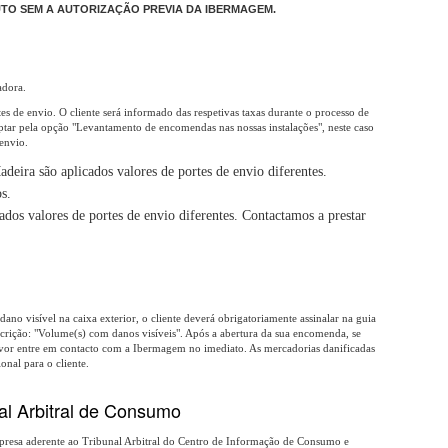
TO SEM A AUTORIZAÇÃO PREVIA DA IBERMAGEM.
adora.
s de envio. O cliente será informado das respetivas taxas durante o processo de
r pela opção "Levantamento de encomendas nas nossas instalações", neste caso
 envio.
deira são aplicados valores de portes de envio diferentes.
s.
cados valores de portes de envio diferentes. Contactamos a prestar
no visível na caixa exterior, o cliente deverá obrigatoriamente assinalar na guia
crição: "Volume(s) com danos visíveis". Após a abertura da sua encomenda, se
favor entre em contacto com a Ibermagem no imediato. As mercadorias danificadas
onal para o cliente.
nal Arbitral de Consumo
sa aderente ao Tribunal Arbitral do Centro de Informação de Consumo e