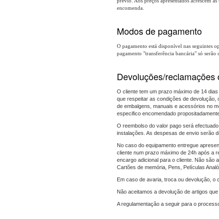
prévio. Aos preços apresentados acrescem as 
encomenda.
Modos de pagamento
O pagamento está disponível nas seguintes 
pagamento "transferência bancária" só serão
Devoluções/reclamações
O cliente tem um prazo máximo de 14 dias
que respeitar as condições de devolução,
de embalgens, manuais e acessórios no me
especifico encomendado propositadamente
O reembolso do valor pago será efectuado
instalações. As despesas de envio serão d
No caso do equipamento entregue apresentar
cliente num prazo máximo de 24h após a r
encargo adicional para o cliente. Não são 
Cartões de memória, Pens, Películas Analó
Em caso de avaria, troca ou devolução, o c
Não aceitamos a devolução de artigos que 
A regulamentação a seguir para o processo