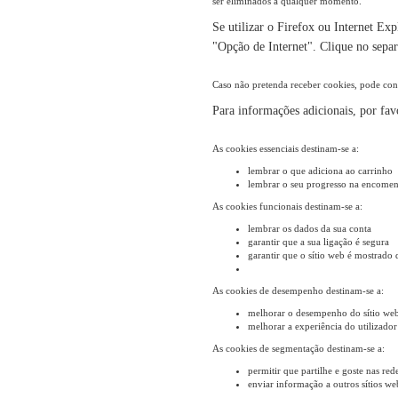
ser eliminados a qualquer momento.
Se utilizar o Firefox ou Internet Ex
"Opção de Internet". Clique no separ
Caso não pretenda receber cookies, pode conf
Para informações adicionais, por fav
As cookies essenciais destinam-se a:
lembrar o que adiciona ao carrinho
lembrar o seu progresso na encome
As cookies funcionais destinam-se a:
lembrar os dados da sua conta
garantir que a sua ligação é segura
garantir que o sítio web é mostrado 
As cookies de desempenho destinam-se a:
melhorar o desempenho do sítio web
melhorar a experiência do utilizador
As cookies de segmentação destinam-se a:
permitir que partilhe e goste nas rede
enviar informação a outros sítios we