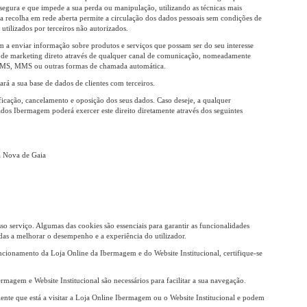
segura e que impede a sua perda ou manipulação, utilizando as técnicas mais
a recolha em rede aberta permite a circulação dos dados pessoais sem condições de
 utilizados por terceiros não autorizados.
 a enviar informação sobre produtos e serviços que possam ser do seu interesse
tos de marketing direto através de qualquer canal de comunicação, nomeadamente
, SMS, MMS ou outras formas de chamada automática.
á a sua base de dados de clientes com terceiros.
tificação, cancelamento e oposição dos seus dados. Caso deseje, a qualquer
dos Ibermagem poderá exercer este direito diretamente através dos seguintes
a Nova de Gaia
so serviço. Algumas das cookies são essenciais para garantir as funcionalidades
adas a melhorar o desempenho e a experiência do utilizador.
ncionamento da Loja Online da Ibermagem e do Website Institucional, certifique-se
rmagem e Website Institucional são necessários para facilitar a sua navegação.
iente que está a visitar a Loja Online Ibermagem ou o Website Institucional e podem