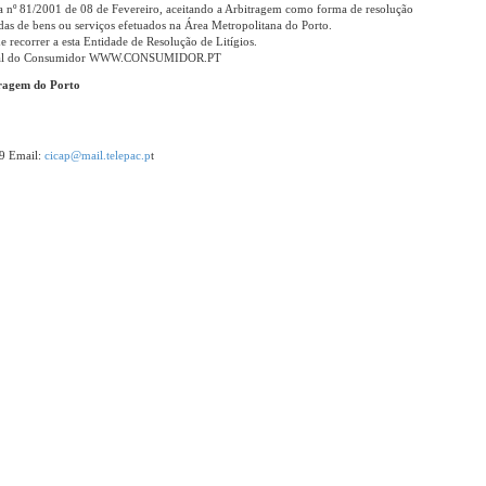
ia nº 81/2001 de 08 de Fevereiro, aceitando a Arbitragem como forma de resolução
as de bens ou serviços efetuados na Área Metropolitana do Porto.
 recorrer a esta Entidade de Resolução de Litígios.
 Portal do Consumidor WWW.CONSUMIDOR.PT
ragem do Porto
9 Email:
cicap@mail.telepac.p
t