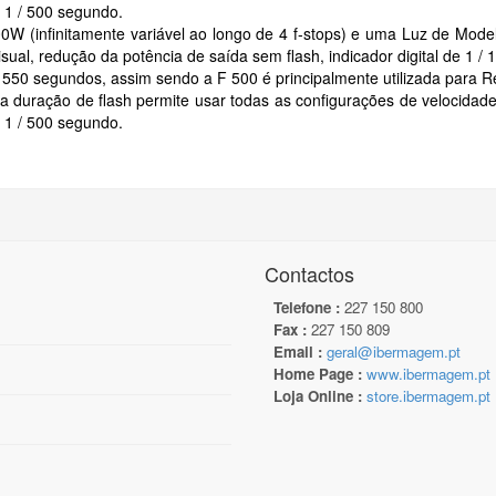
 1 / 500 segundo.
00W (
infinitamente variável ao longo de 4 f-stops
) e uma Luz de Mode
ual, redução da potência de saída sem flash, indicador digital de 1 / 1
/ 550 segundos, assim send
o a
F
500
é principalmente utilizada para 
ta duração de flash permite usar todas as configurações de velocida
 1 / 500 segundo.
Contactos
Telefone :
227 150 800
Fax :
227 150 809
Email :
geral@ibermagem.pt
Home Page :
www.ibermagem.pt
Loja Online :
store.ibermagem.pt